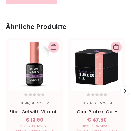
Ähnliche Produkte
0
out of 5
0
out of 5
CLEAR
,
GEL SYSTEM
COVER
,
GEL SYSTEM
Fiber Gel with Vitamin
Cool Protein Gel -
- Clear 15ml - Kiwi
Hema Free Builder Gel
€
13,90
€
47,50
Nails
- Nude Cover 50g
inkl. 20% MwSt.
inkl. 20% MwSt.