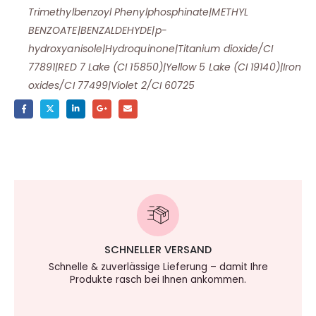
Trimethylbenzoyl Phenylphosphinate|METHYL
BENZOATE|BENZALDEHYDE|p-
hydroxyanisole|Hydroquinone|Titanium dioxide/CI
77891|RED 7 Lake (CI 15850)|Yellow 5 Lake (CI 19140)|Iron
oxides/CI 77499|Violet 2/CI 60725
SCHNELLER VERSAND
Schnelle & zuverlässige Lieferung – damit Ihre
Produkte rasch bei Ihnen ankommen.