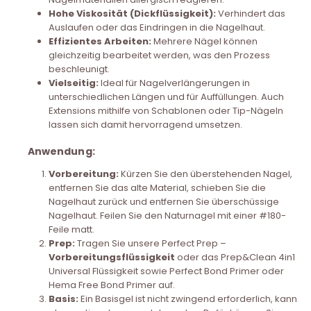
Hohe Viskosität (Dickflüssigkeit):
Verhindert das
Auslaufen oder das Eindringen in die Nagelhaut.
Effizientes Arbeiten:
Mehrere Nägel können
gleichzeitig bearbeitet werden, was den Prozess
beschleunigt.
Vielseitig:
Ideal für Nagelverlängerungen in
unterschiedlichen Längen und für Auffüllungen. Auch
Extensions mithilfe von Schablonen oder Tip-Nägeln
lassen sich damit hervorragend umsetzen.
Anwendung:
Vorbereitung:
Kürzen Sie den überstehenden Nagel,
entfernen Sie das alte Material, schieben Sie die
Nagelhaut zurück und entfernen Sie überschüssige
Nagelhaut. Feilen Sie den Naturnagel mit einer #180-
Feile matt.
Prep:
Tragen Sie unsere Perfect Prep –
Vorbereitungsflüssigkeit
oder das Prep&Clean 4in1
Universal Flüssigkeit sowie Perfect Bond Primer oder
Hema Free Bond Primer auf.
Basis:
Ein Basisgel ist nicht zwingend erforderlich, kann