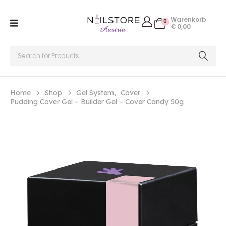
Warenkorb
0
€
0,00
Home
Shop
Gel System
,
Cover
Pudding Cover Gel – Builder Gel – Cover Candy 50g