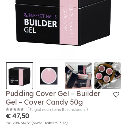
Pudding Cover Gel – Builder
Gel – Cover Candy 50g
( Es gibt noch keine Rezensionen. )
€
47,50
0
out of 5
inkl. 20% MwSt.
(MwSt.-Anteil:
€
7,92
)