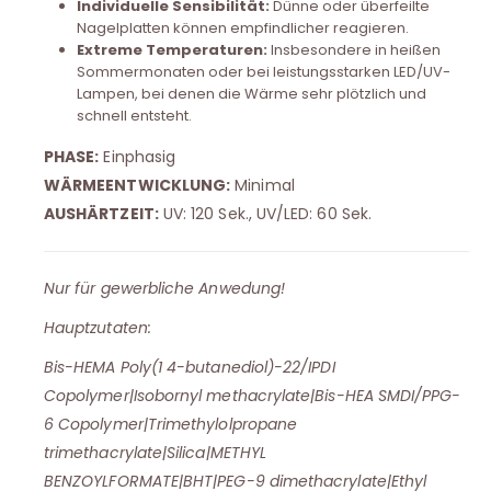
Individuelle Sensibilität:
Dünne oder überfeilte
Nagelplatten können empfindlicher reagieren.
Extreme Temperaturen:
Insbesondere in heißen
Sommermonaten oder bei leistungsstarken LED/UV-
Lampen, bei denen die Wärme sehr plötzlich und
schnell entsteht.
PHASE:
Einphasig
WÄRMEENTWICKLUNG:
Minimal
AUSHÄRTZEIT:
UV: 120 Sek., UV/LED: 60 Sek.
Nur für gewerbliche Anwedung!
Hauptzutaten:
Bis-HEMA Poly(1 4-butanediol)-22/IPDI
Copolymer|Isobornyl methacrylate|Bis-HEA SMDI/PPG-
6 Copolymer|Trimethylolpropane
trimethacrylate|Silica|METHYL
BENZOYLFORMATE|BHT|PEG-9 dimethacrylate|Ethyl