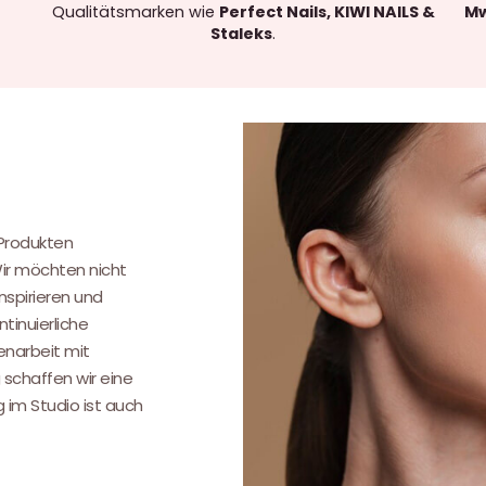
Qualitätsmarken wie
Perfect Nails, KIWI NAILS &
Mw
Staleks
.
.
 Produkten
Wir möchten nicht
nspirieren und
tinuierliche
narbeit mit
 schaffen wir eine
g im Studio ist auch