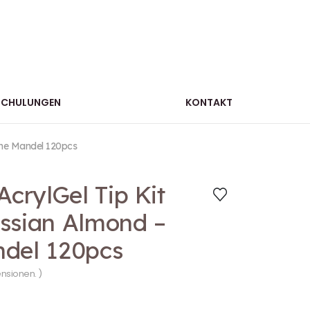
SCHULUNGEN
KONTAKT
che Mandel 120pcs
AcrylGel Tip Kit
ssian Almond –
ndel 120pcs
ensionen. )