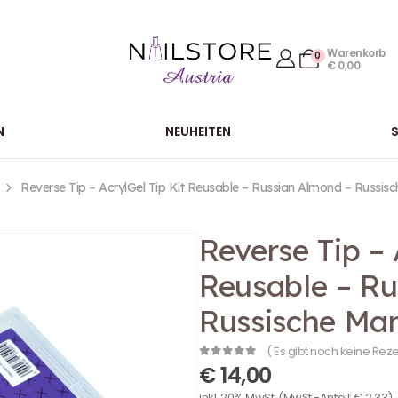
Warenkorb
0
€
0,00
N
NEUHEITEN
Reverse Tip – AcrylGel Tip Kit Reusable – Russian Almond – Russis
Reverse Tip – 
Reusable – Ru
Russische Ma
( Es gibt noch keine Rez
0
out of 5
€
14,00
inkl. 20% MwSt.
(MwSt.-Anteil:
€
2,33
)