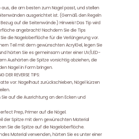
 aus, die am besten zum Nagel passt, und stellen
 Seitenwänden ausgerichtet ist. (Gemäß den Regeln
n Bezug auf die Seitenwände.) Hinweis! Das Tip wird
fläche angebracht! Nachdem Sie die Tips
Sie die Nageloberfläche für die Verlängerung vor.
nern Teil mit dem gewünschten AcrylGel, legen Sie
 und härten Sie es gemeinsam unter einer UV/LED-
 Aushärten die Spitze vorsichtig abziehen, die
en Nagel in Form bringen.
G DER REVERSE TIPS:
latte vor: Nagelhaut zurückschieben, Nägel kürzen
eilen.
 Sie auf die Ausrichtung an den Ecken und
erfect Prep, Primer auf die Nägel.
il der Spitze mit dem gewünschten Material
tzen Sie die Spitze auf die Nageloberfläche.
des Material verwenden, härten Sie es unter einer