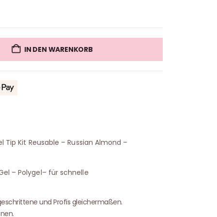
IN DEN WARENKORB
el Tip Kit Reusable – Russian Almond –
el – Polygel– für schnelle
geschrittene und Profis gleichermaßen.
nen.