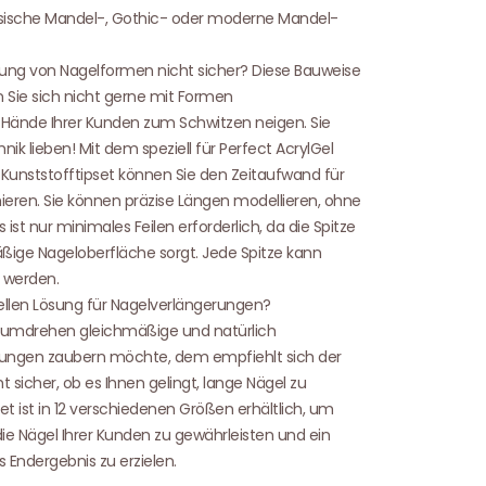
ussische Mandel-, Gothic- oder moderne Mandel-
dung von Nagelformen nicht sicher? Diese Bauweise
n Sie sich nicht gerne mit Formen
 Hände Ihrer Kunden zum Schwitzen neigen. Sie
ik lieben! Mit dem speziell für Perfect AcrylGel
Kunststofftipset können Sie den Zeitaufwand für
eren. Sie können präzise Längen modellieren, ohne
ist nur minimales Feilen erforderlich, da die Spitze
äßige Nageloberfläche sorgt. Jede Spitze kann
 werden.
ellen Lösung für Nagelverlängerungen?
umdrehen gleichmäßige und natürlich
ungen zaubern möchte, dem empfiehlt sich der
ht sicher, ob es Ihnen gelingt, lange Nägel zu
t ist in 12 verschiedenen Größen erhältlich, um
die Nägel Ihrer Kunden zu gewährleisten und ein
 Endergebnis zu erzielen.