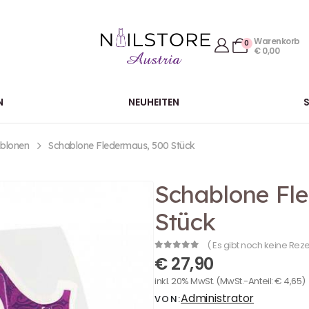
Warenkorb
0
€
0,00
N
NEUHEITEN
blonen
Schablone Fledermaus, 500 Stück
Schablone Fl
Stück
( Es gibt noch keine Rez
0
out of 5
€
27,90
inkl. 20% MwSt.
(MwSt.-Anteil:
€
4,65
)
Administrator
VON: