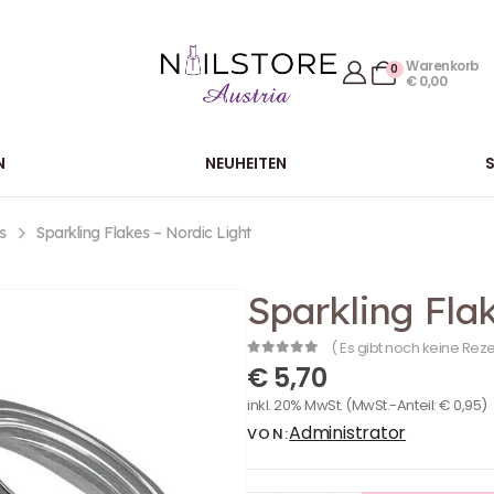
Warenkorb
0
€
0,00
N
NEUHEITEN
s
Sparkling Flakes – Nordic Light
Sparkling Flak
( Es gibt noch keine Rez
0
out of 5
€
5,70
inkl. 20% MwSt.
(MwSt.-Anteil:
€
0,95
)
Administrator
VON: