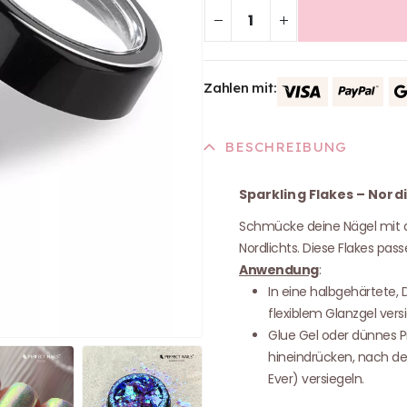
Zahlen mit:
BESCHREIBUNG
Sparkling Flakes – Nordi
Schmücke deine Nägel mit
Nordlichts. Diese Flakes pass
Anwendung
:
In eine halbgehärtete, 
flexiblem Glanzgel versi
Glue Gel oder dünnes Pi
hineindrücken, nach der
Ever) versiegeln.