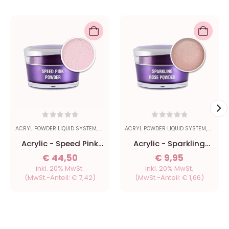
0
out of 5
0
out of 5
ACRYL POWDER LIQUID SYSTEM
,
POWDER
ACRYL POWDER LIQUID SYSTEM
,
POWDE
Acrylic - Speed Pink
Acrylic - Sparkling
Powder 140gr
Rose Powder 15ml
€
44,50
€
9,95
inkl. 20% MwSt.
inkl. 20% MwSt.
(MwSt.-Anteil:
€
7,42
)
(MwSt.-Anteil:
€
1,66
)