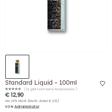
Standard Liquid – 100ml
( Es gibt noch keine Rezensionen. )
€
12,90
0
out of 5
inkl. 20% MwSt.
(MwSt.-Anteil:
€
2,15
)
Administrator
VON: