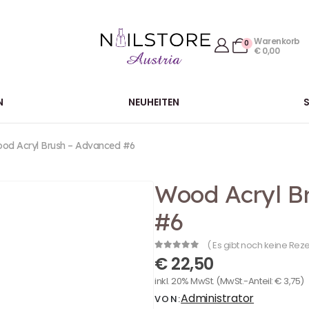
Warenkorb
0
€
0,00
N
NEUHEITEN
od Acryl Brush – Advanced #6
Wood Acryl B
#6
( Es gibt noch keine Rez
0
out of 5
€
22,50
inkl. 20% MwSt.
(MwSt.-Anteil:
€
3,75
)
Administrator
VON: