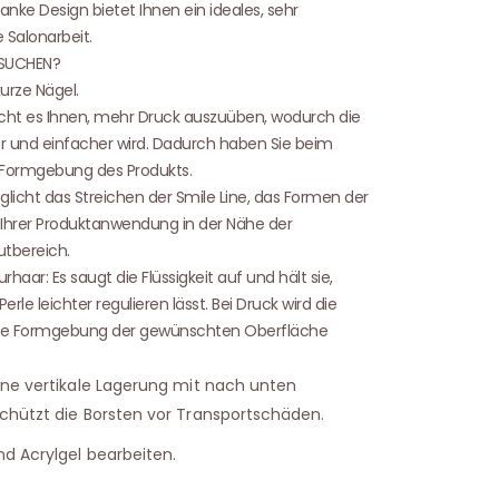
anke Design bietet Ihnen ein ideales, sehr
 Salonarbeit.
RSUCHEN?
urze Nägel.
icht es Ihnen, mehr Druck auszuüben, wodurch die
 und einfacher wird. Dadurch haben Sie beim
e Formgebung des Produkts.
öglicht das Streichen der Smile Line, das Formen der
 Ihrer Produktanwendung in der Nähe der
tbereich.
haar: Es saugt die Flüssigkeit auf und hält sie,
rle leichter regulieren lässt. Bei Druck wird die
s die Formgebung der gewünschten Oberfläche
ine vertikale Lagerung mit nach unten
chützt die Borsten vor Transportschäden.
nd Acrylgel bearbeiten.