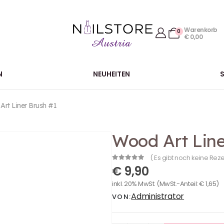
Warenkorb
0
€
0,00
N
NEUHEITEN
rt Liner Brush #1
Wood Art Line
( Es gibt noch keine Rez
0
out of 5
€
9,90
inkl. 20% MwSt.
(MwSt.-Anteil:
€
1,65
)
Administrator
VON: